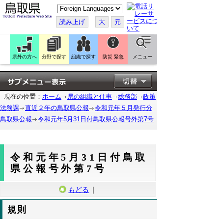
こ
の
ペ
読み上げ
大
元
ー
ジ
を
翻
訳
県外の方へ
分野で探す
組織で探す
防災 緊急
メニュー
す
る
現在の位置：
ホーム
県の組織と仕事
総務部
政策
法務課
直近２年の鳥取県公報
令和元年５月発行分
鳥取県公報
令和元年5月31日付鳥取県公報号外第7号
令和元年5月31日付鳥取
県公報号外第7号
もどる
｜
規則