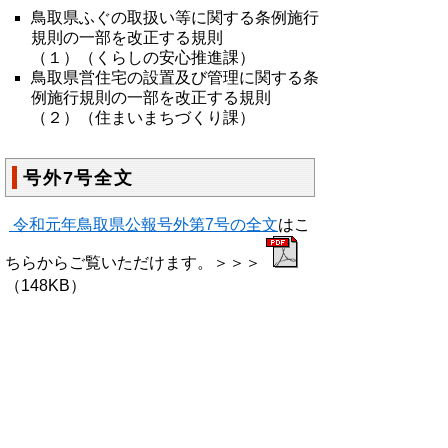
鳥取県ふぐの取扱い等に関する条例施行
規則の一部を改正する規則
（１）（くらしの安心推進課）
鳥取県営住宅の設置及び管理に関する条
例施行規則の一部を改正する規則
（２）（住まいまちづくり課）
号外7号全文
令和元年鳥取県公報号外第7号の全文
はこ
ちらからご覧いただけます。
＞＞＞
（148KB）
▲ページ上部に戻る
と
個人情報保護
|
リンクについて
|
著作権に
り
ついて
|
アクセシビリティ
ネ