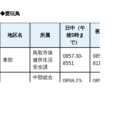
◆愛玩鳥
日中（
午
夜間・休
地区名
所属
後5時ま
で）
鳥取市保
0857-30-
0857-22-
東部
健所生活
8551
8111
安全課
中部総合
0858-23-
0858-22-
中部
事務所倉
3149
8141
吉保健所
西部総合
0859‐31‐
0859-34-
西部
事務所米
9320
6211
子保健所
◆食の安全
日中（
午