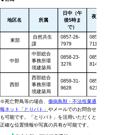
日中（
午
夜間・休
地区名
所属
後5時ま
で）
自然共生
0857-26-
0857-26-
東部
課
7979
7111
中部総合
0858-23-
0858-22-
中部
事務所環
3276
8141
境建築局
西部総合
0859-31-
0859-34-
西部
事務所環
9628
6211
境建築局
※死亡野鳥等の場合、
傷病鳥獣・不法投棄通
報ネット「とりパト」
やメールでのお問合せ
も可能です。「とりパト」を活用いただくと
正確な位置情報や写真の共有が可能です。