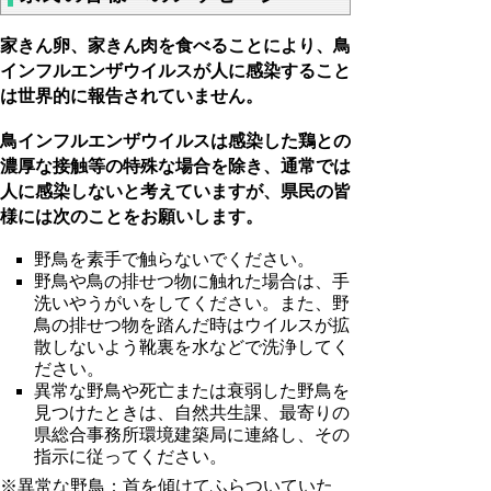
家きん卵、家きん肉を食べることにより、鳥
インフルエンザウイルスが人に感染すること
は世界的に報告されていません。
鳥インフルエンザウイルスは感染した鶏との
濃厚な接触等の特殊な場合を除き、通常では
人に感染しないと考えていますが、県民の皆
様には次のことをお願いします。
野鳥を素手で触らないでください。
野鳥や鳥の排せつ物に触れた場合は、手
洗いやうがいをしてください。また、野
鳥の排せつ物を踏んだ時はウイルスが拡
散しないよう靴裏を水などで洗浄してく
ださい。
異常な野鳥や死亡または衰弱した野鳥を
見つけたときは、自然共生課、最寄りの
県総合事務所環境建築局に連絡し、その
指示に従ってください。
※異常な野鳥：首を傾けてふらついていた