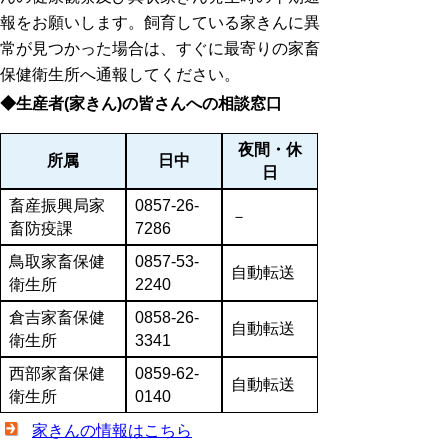
報をお願いします。飼育している家きんに異
常が見つかった場合は、すぐに最寄りの家畜
保健衛生所へ通報してください。
◆生産者(家きん)の皆さんへの相談窓口
夜間・休
所属
日中
日
畜産振興局家
0857-26-
－
畜防疫課
7286
鳥取家畜保健
0857-53-
自動転送
衛生所
2240
倉吉家畜保健
0858-26-
自動転送
衛生所
3341
西部家畜保健
0859-62-
自動転送
衛生所
0140
家きんの情報はこちら