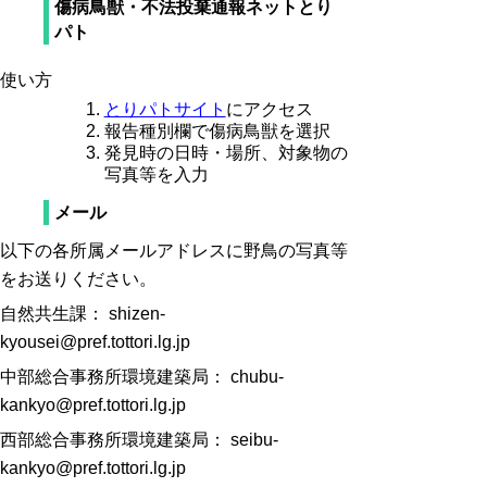
傷病鳥獣・不法投棄通報ネットとり
パト
使い方
とりパトサイト
にアクセス
報告種別欄で傷病鳥獣を選択
発見時の日時・場所、対象物の
写真等を入力
メール
以下の各所属メールアドレスに野鳥の写真等
をお送りください。
自然共生課： shizen-
kyousei@pref.tottori.lg.jp
中部総合事務所環境建築局： chubu-
kankyo@pref.tottori.lg.jp
西部総合事務所環境建築局： seibu-
kankyo@pref.tottori.lg.jp