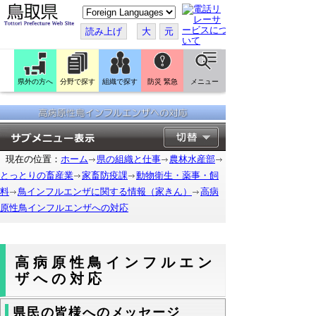
こ
の
ペ
読み上げ
大
元
ー
ジ
を
翻
訳
県外の方へ
分野で探す
組織で探す
防災 緊急
メニュー
す
る
現在の位置：
ホーム
県の組織と仕事
農林水産部
とっとりの畜産業
家畜防疫課
動物衛生・薬事・飼
料
鳥インフルエンザに関する情報（家きん）
高病
原性鳥インフルエンザへの対応
高病原性鳥インフルエン
ザへの対応
県民の皆様へのメッセージ